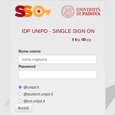
IDP UNIPD - SINGLE SIGN ON
ita
eng
Nome utente
Password
@unipd.it
@studenti.unipd.it
@ext.unipd.it
Accedi